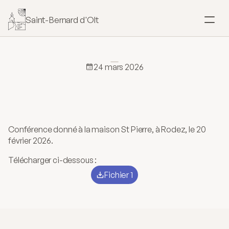
Saint-Bernard d'Olt
SACREMENTS
Baptême
24 mars 2026
Conférence
du
père
Mariage
Jean-Luc
Barrié
Confirmation
Conférence donné à la maison St Pierre, à Rodez, le 20 
février 2026.
Eucharistie
Télécharger ci-dessous :
Fichier 1
Onction
Pardon