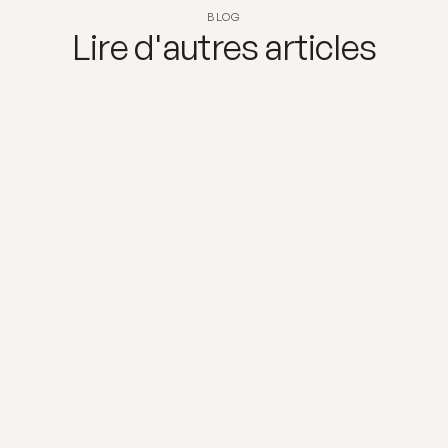
Catéchèse
BLOG
Lire d'autres articles
Mouvements
Chemin de St-Jacques
À propos
Blog
Homélies
Contact
16 juin 2026
Pèlerinage diocésain Lourdes 2026
Les inscriptions pour le pèlerinage à Lourdes sont
ouvertes.
En savoir plus