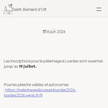
Saint-Bernard d'Olt
SACREMENTS
Baptême
16 juin 2026
Pèlerinage
diocésain
Mariage
Lourdes
2026
Confirmation
Les inscriptions pour le pèlerinage à Lourdes sont ouvertes 
jusqu'au 
19 juillet.
Eucharistie
Onction
Pour les pèlerins valides et autonomes 
: 
https://pelerinagediocesainlourdes2026-
lourdes2026.venio.fr/fr
Pardon