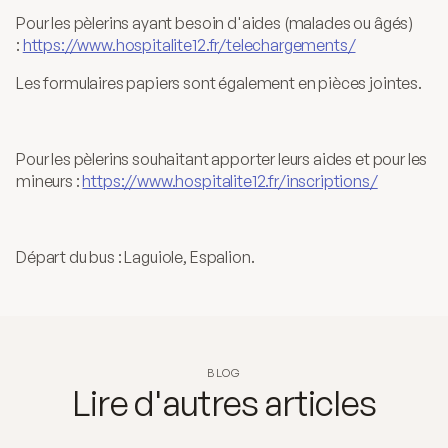
Catéchèse
Pour les pèlerins ayant besoin d'aides (malades ou âgés) 
: 
https://www.hospitalite12.fr/telechargements/
Mouvements
Les formulaires papiers sont également en pièces jointes.
Chemin de St-Jacques
À propos
Pour les pèlerins souhaitant apporter leurs aides et pour les 
Blog
mineurs : 
https://www.hospitalite12.fr/inscriptions/
Homélies
Contact
Départ du bus : Laguiole, Espalion.
BLOG
Lire d'autres articles