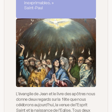
inexprimables. »
Catéchèse
Saint-Paul
Mouvements
Chemin de St-Jacques
À propos
Blog
Homélies
Contact
L’évangile de Jean et le livre des apôtres nous 
donne deux regards sur la  fête que nous 
célébrons aujourd’hui, la venue de l’Esprit 
Saint et la naissance de l’Eglise. Tous deux 