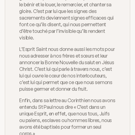
le bénir et le louer, le remercier, et chanter sa 
gloire. C’est par lui que les signes des 
sacrements deviennent signes efficaces qui  
font ce qu’ils disent, qui nous permettent 
d’être touché par l’invisible qu’ils rendent 
visible.
L’Esprit Saint nous donne aussi les mots pour 
nous adresser à nos frères et sœurs et leur 
annoncer la Bonne Nouvelle du salut en Jésus 
Christ. C’est lui qui parle à travers nous, c’est 
lui qui ouvre le cœur de nos interlocuteurs, 
c’est lui qui permet que ce que nous semons 
puisse germer et donner du fruit.
Enfin, dans sa lettre au Corinthien nous avons 
entendu St Paul nous dire « C’est dans un 
unique Esprit, en effet, que nous tous, Juifs 
ou païens, esclaves ou hommes libres, nous 
avons été baptisés pour former un seul 
corps.»