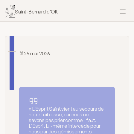
Saint-Bernard d'Olt
SACREMENTS
Baptême
Mariage
25 mai 2026
La
venue
de
Confirmation
l'Esprit
Saint
Eucharistie
Onction
« L’Esprit Saint vient au secours de
notre faiblesse, car nous ne
savons pas prier comme il faut.
Pardon
L’Esprit lui-même intercède pour
nous par des gémissements