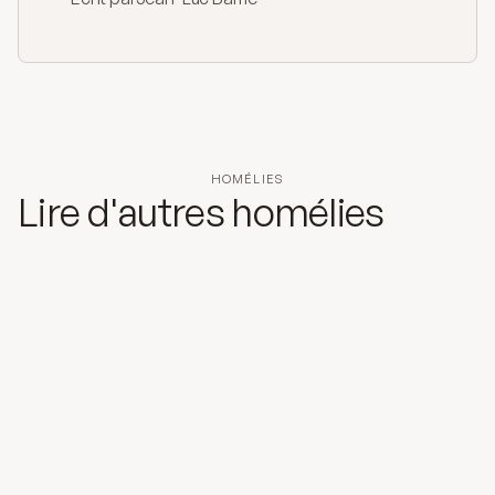
HOMÉLIES
Lire d'autres homélies
20 mars 2026
Dieu nous a confié le monde et nos frères
"Pourquoi Jésus ne m'a-t-il pas écouté ?"
Lire l'homélie