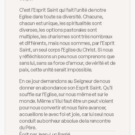
C’est l’Esprit Saint qui fait l’unité de notre 
Eglise dans toute sa diversité. Chacune, 
chacun est unique, les spiritualités sont 
diverses, les options pastorales sont 
multiples, les charismes sont très nombreux 
et différents, mais nous sommes, par l’Esprit 
Saint, un seul corps l’Eglise du Christ. Si nous 
y réfléchissons un peu nous comprenons que 
sans lui, sans sa force d’amour, de vérité et de 
paix, cette unité serait impossible.
En ce jour demandons au Seigneur de nous 
donner en abondance son Esprit Saint. Qu’il 
souffle sur l’Eglise, sur nous même et sur le 
monde. Même s’il lui faut être un peut violent 
pour nous convertir et nous faire avancer, 
accueillons le avec foi et joie, car lui seul nous 
conduit au bonheur absolue de la rencontre 
du Père.
Écrit par
Jean-Luc Barrié