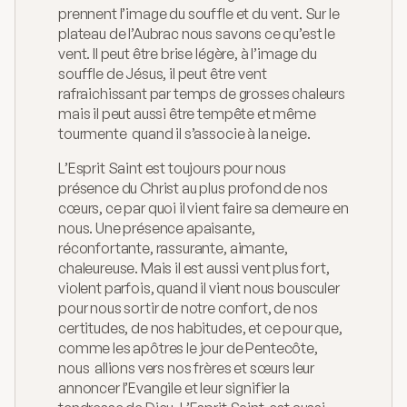
prennent l’image du souffle et du vent. Sur le 
plateau de l’Aubrac nous savons ce qu’est le 
vent. Il peut être brise légère, à l’image du 
souffle de Jésus, il peut être vent 
rafraichissant par temps de grosses chaleurs 
mais il peut aussi être tempête et même 
tourmente  quand il s’associe à la neige.
L’Esprit Saint est toujours pour nous 
présence du Christ au plus profond de nos 
cœurs, ce par quoi il vient faire sa demeure en 
nous. Une présence apaisante, 
réconfortante, rassurante, aimante, 
chaleureuse. Mais il est aussi vent plus fort, 
violent parfois, quand il vient nous bousculer  
pour nous sortir de notre confort, de nos 
certitudes, de nos habitudes, et ce pour que, 
comme les apôtres le jour de Pentecôte, 
nous  allions vers nos frères et sœurs leur 
annoncer l’Evangile et leur signifier la 