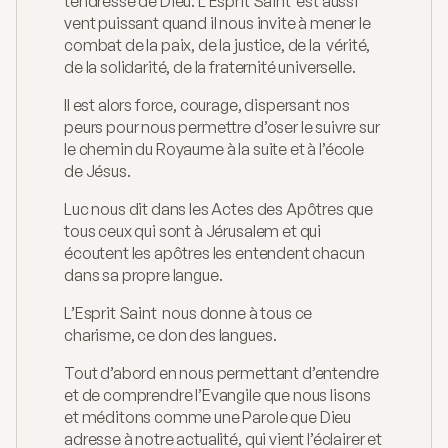
tendresse de Dieu. L’Esprit Saint  est aussi 
vent puissant quand il nous invite à mener le 
combat de la paix, de la justice, de la  vérité, 
de la solidarité, de la fraternité universelle.
Il est alors force, courage, dispersant nos 
peurs pour nous permettre d’oser le suivre sur 
le chemin du Royaume à la suite et à l’école 
de Jésus.
Luc nous dit dans les Actes des Apôtres que 
tous ceux qui sont à Jérusalem et qui 
écoutent les apôtres les entendent chacun 
dans sa propre langue.
L’Esprit Saint  nous donne à tous ce 
charisme, ce don des langues.
Tout d’abord en nous permettant d’entendre 
et de comprendre l’Evangile que nous lisons 
et méditons comme une Parole que Dieu 
adresse à notre actualité, qui vient l’éclairer et 