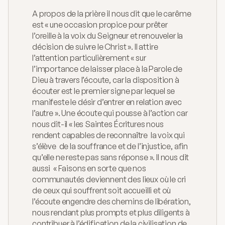
A propos de la prière il nous dit que le carême 
est « une occasion propice pour prêter 
l’oreille à la voix du Seigneur et renouveler la 
décision de suivre le Christ ». Il attire 
l’attention particulièrement « sur 
l’importance de laisser place à la Parole de 
Dieu à travers l’écoute, car la disposition à 
écouter est le premier signe par lequel se 
manifeste le désir d’entrer en relation avec 
l’autre ». Une écoute qui pousse à l’action car 
nous dit-il « les Saintes Écritures nous 
rendent capables de reconnaître  la voix qui 
s’élève  de la souffrance et de l’injustice, afin 
qu’elle ne reste pas sans réponse ». Il nous dit 
aussi  « Faisons en sorte que nos 
communautés deviennent des lieux où le cri 
de ceux qui souffrent soit accueilli et où 
l’écoute engendre des chemins de libération, 
nous rendant plus prompts et plus diligents à 
contribuer à l’édification de la civilisation de 