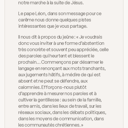
notre marche à la suite de Jésus.
Le pape Léon, dans son message pour ce 
carême nous donne quelques pistes 
intéressantes que je vous partage.
Il nous dit à propos du jeûne : « Je voudrais 
donc vous inviter à une forme d’abstention 
très concrète et souvent peu appréciée, celle 
des paroles qui heurtent et blessent le 
prochain… Commençons par désarmer le 
langage en renonçant aux mots tranchants, 
aux jugements hâtifs, à médire de qui est 
absent et ne peut se défendre, aux 
calomnies. Efforçons-nous plutôt 
d’apprendre à mesurer nos paroles et à 
cultiver la gentillesse : au sein de la famille, 
entre amis, dans les lieux de travail, sur les 
réseaux sociaux, dans les débats politiques, 
dans les moyens de communication, dans 
les communautés chrétiennes. »