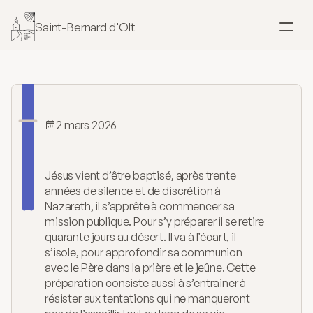
Saint-Bernard d'Olt
SACREMENTS
Baptême
Mariage
2 mars 2026
Le
Carême
Confirmation
Jésus vient d’être baptisé, après trente 
années de silence et de discrétion à 
Eucharistie
Nazareth, il s’apprête à commencer sa 
mission publique. Pour s’y préparer il se retire 
quarante jours au désert. Il va à l’écart, il 
Onction
s’isole, pour approfondir sa communion 
avec le Père dans la prière et le jeûne. Cette 
Pardon
préparation consiste aussi à s’entrainer à 
résister aux tentations qui ne manqueront 