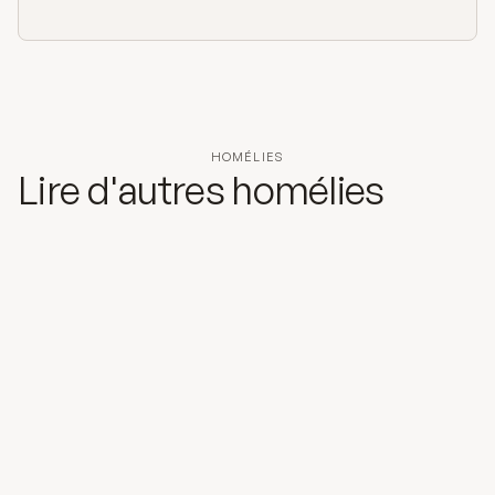
HOMÉLIES
Lire d'autres homélies
25 mai 2026
La venue de l'Esprit Saint
L’Esprit Saint est toujours pour nous
présence du Christ au plus profond de nos
cœurs, ce par quoi il vient faire sa demeure en
nous.
Lire l'homélie