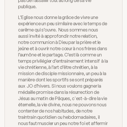
pas de l’assaillir tout au long de sa vie 
Catéchèse
publique.
Mouvements
L’Eglise nous donne la grâce de vivre une 
expérience un peu similaire avec le temps de 
Chemin de St-Jacques
carême qui s’ouvre.  Nous sommes nous 
aussi invité à approfondir notre relation, 
À propos
notre communion à Dieu par la prière et le 
Blog
jeûne et à ouvrir notre cœur à nos frères dans 
l’aumône et le partage. C’est là comme un 
Homélies
temps privilégier d’entrainement intensif  à la 
vie chrétienne, à l’art d’être chrétien, à la 
Contact
mission de disciple missionnaire, un peu à la 
manière dont les sportifs se sont préparés 
aux  JO d’hivers. Si nous voulons gagner la 
médaille promise dans la résurrection de 
Jésus au matin de Pâques, c'est-à-dire la vie 
éternelle, la vie divine, nous ne pouvons nous 
contenter de nos habitudes, de notre 
traintrain quotidien ou hebdomadaires, il 
nous faut muscler un peu notre foi et affermir 