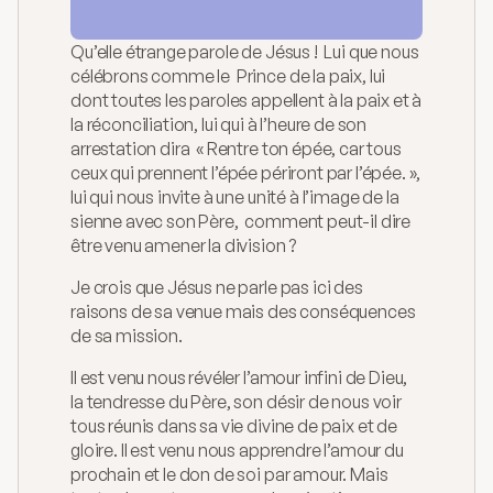
Catéchèse
Qu’elle étrange parole de Jésus !  Lui que nous 
Mouvements
célébrons comme le  Prince de la paix, lui 
dont toutes les paroles appellent à la paix et à 
Chemin de St-Jacques
la réconciliation, lui qui à l’heure de son 
À propos
arrestation dira  « Rentre ton épée, car tous 
ceux qui prennent l’épée périront par l’épée. », 
Blog
lui qui nous invite à une unité à l’image de la 
sienne avec son Père,  comment peut-il dire 
Homélies
être venu amener la division ?
Contact
Je crois que Jésus ne parle pas ici des 
raisons de sa venue mais des conséquences 
de sa mission.
Il est venu nous révéler l’amour infini de Dieu, 
la tendresse du Père, son désir de nous voir 
tous réunis dans sa vie divine de paix et de 
gloire. Il est venu nous apprendre l’amour du 
prochain et le don de soi par amour. Mais 