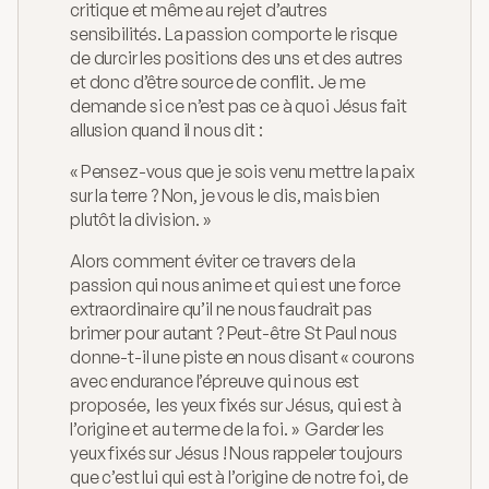
critique et même au rejet d’autres 
sensibilités. La passion comporte le risque 
de durcir les positions des uns et des autres 
et donc d’être source de conflit. Je me 
demande si ce n’est pas ce à quoi Jésus fait 
allusion quand il nous dit :
« Pensez-vous que je sois venu mettre la paix 
sur la terre ? Non, je vous le dis, mais bien 
plutôt la division. »
Alors comment éviter ce travers de la 
passion qui nous anime et qui est une force 
extraordinaire qu’il ne nous faudrait pas 
brimer pour autant ? Peut-être St Paul nous 
donne-t-il une piste en nous disant « courons 
avec endurance l’épreuve qui nous est 
proposée,  les yeux fixés sur Jésus, qui est à 
l’origine et au terme de la foi. »  Garder les 
yeux fixés sur Jésus ! Nous rappeler toujours 
que c’est lui qui est à l’origine de notre foi, de 