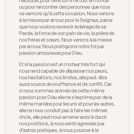
habitude, pour faire comme tout le monde 
ou pour rencontrer des personnes que nous 
ne verrions qu’à cette occasion. Nous venons 
à la messe par amour pour le Seigneur, parce 
que nous voulons recevoir éclairage de sa 
Parole, la force de son pain de vie, la prière de 
nos frères et sœurs. Nous venons à la messe 
par amour. Nous pratiquons notre foi par 
passion amoureuse pour Dieu.
Et si la passion est un moteur très fort qui 
nous rend capable de dépasser nos peurs, 
nos hésitations, nos limites, elle peut-être 
aussi source de souffrance et de conflit. Car 
si nous sommes animés de cette même 
passion pour Dieu elle ne s’exprime pas de la 
même manière pour les uns et pour les autres, 
elle ne nous conduit pas à faire les mêmes 
choix, elle peut nous amener aussi à durcir 
nos positions, à nous sentir agressés par 
d’autres pratiques, à nous pousser à la 