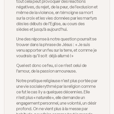
tout cela peut provoquer des réactions 
négatives, du rejet, de la peur, de l’exclusion et 
même de la violence, en témoigne sa mort 
sur la croix et les vies données par les martyrs 
dès les débuts de l’Eglise, au cours des 
siècles et jusqu’à aujourd’hui.
Une des réponse à notre question pourrait se 
trouver dans la phrase de Jésus :  « Je suis 
venu apporter un feu sur la terre, et comme je 
voudrais qu’il soit  déjà allumé ! »
Quel est donc ce feu, si ce n’est celui de 
l’amour, de la passion amoureuse.
Notre pratique religieuse n’est plus portée par 
une vie sociale rythmé par la religion comme 
ce fut le cas il y a quelques décennies. Elle 
n’est plus « naturelle », elle demande un 
engagement personnel, une volonté, un désir 
profond. On ne vient plus à la messe par 