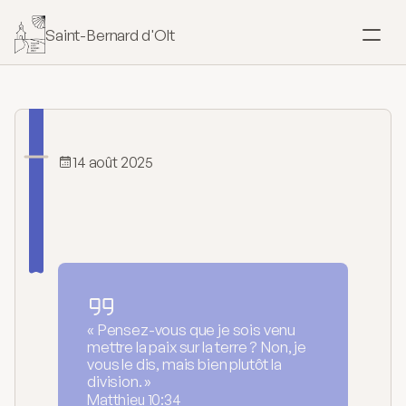
Saint-Bernard d'Olt
SACREMENTS
Baptême
Mariage
14 août 2025
Le
Prince
de
la
Confirmation
Paix
Eucharistie
Onction
« Pensez-vous que je sois venu
mettre la paix sur la terre ? Non, je
vous le dis, mais bien plutôt la
Pardon
division. »
Matthieu 10:34