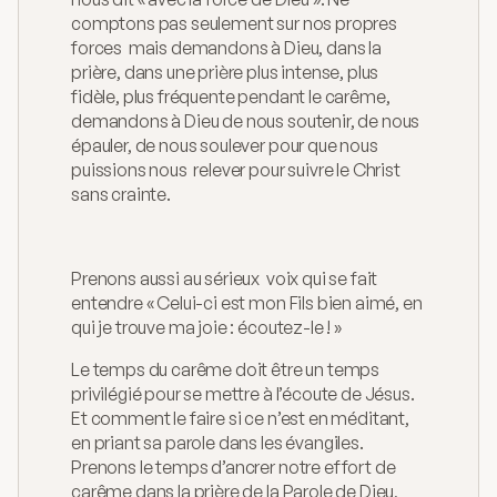
comptons pas seulement sur nos propres 
forces  mais demandons à Dieu, dans la 
prière, dans une prière plus intense, plus 
fidèle, plus fréquente pendant le carême, 
demandons à Dieu de nous soutenir, de nous 
épauler, de nous soulever pour que nous 
puissions nous  relever pour suivre le Christ 
sans crainte.
Prenons aussi au sérieux  voix qui se fait 
entendre « Celui-ci est mon Fils bien aimé, en 
qui je trouve ma joie : écoutez-le ! »  
Le temps du carême doit être un temps 
privilégié pour se mettre à l’écoute de Jésus. 
Et comment le faire si ce n’est en méditant, 
en priant sa parole dans les évangiles. 
Prenons le temps d’ancrer notre effort de 
carême dans la prière de la Parole de Dieu, 