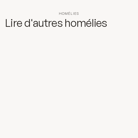
HOMÉLIES
Lire d'autres homélies
25 mai 2026
La venue de l'Esprit Saint
L’Esprit Saint est toujours pour nous
présence du Christ au plus profond de nos
cœurs, ce par quoi il vient faire sa demeure en
nous.
Lire l'homélie
20 mars 2026
Dieu nous a confié le monde et nos frères
"Pourquoi Jésus ne m'a-t-il pas écouté ?"