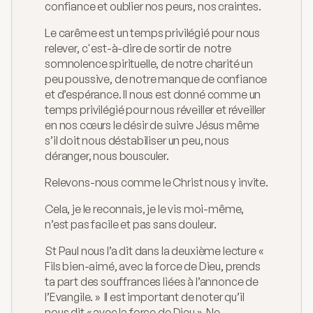
confiance et oublier nos peurs, nos craintes.
Le carême est un temps privilégié pour nous 
relever, c'est-à-dire de sortir de  notre 
somnolence spirituelle, de notre charité un 
peu poussive, de notre manque de confiance 
et d’espérance. Il nous est donné comme un 
temps privilégié pour nous réveiller et réveiller 
en nos cœurs le désir de suivre Jésus même 
s’il doit nous déstabiliser un peu, nous 
déranger, nous bousculer.
Relevons-nous comme le Christ nous y invite.
Cela, je le reconnais, je le vis moi-même, 
n’est pas facile et pas sans douleur.
St Paul nous l’a dit dans la deuxième lecture « 
Fils bien-aimé, avec la force de Dieu, prends 
ta part des souffrances liées à l’annonce de 
l’Evangile. »  Il est important de noter qu’il 
nous dit « avec la force de Dieu ». Ne 