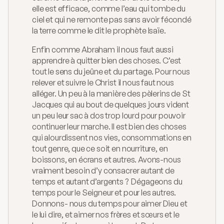
elle est efficace, comme l’eau qui tombe du 
ciel et qui ne remonte pas sans avoir fécondé 
la terre comme le dit le prophète Isaïe. 
Enfin comme Abraham il nous faut aussi 
apprendre à quitter bien des choses. C’est 
tout le sens du jeûne et du partage. Pour nous 
relever et suivre le Christ il nous faut nous 
alléger. Un peu à la manière des pèlerins de St 
Jacques qui au bout de quelques jours vident 
un peu leur sac à dos trop lourd pour pouvoir 
continuer leur marche. Il est bien des choses 
qui alourdissent nos vies, consommations en 
tout genre, que ce soit en nourriture, en 
boissons, en écrans et autres. Avons-nous 
vraiment besoin d’y consacrer autant de 
temps et autant d’argents ?  Dégageons du 
temps pour le Seigneur et pour les autres. 
Donnons- nous du temps pour aimer Dieu et 
le lui dire, et aimer nos frères et sœurs et le 