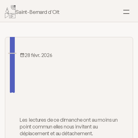
Saint-Bernard d'Olt
SACREMENTS
Baptême
Mariage
28 févr. 2026
Relevez-vous
et
Confirmation
soyez
sans
Eucharistie
crainte
Onction
Les  lectures de ce dimanche ont au moins un 
Pardon
point commun elles nous invitent au 
déplacement et au détachement.