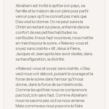
Catéchèse
Abraham est invité à quitter son pays, sa 
famille et la maison de son père pour partir 
Mouvements
vers un pays qu’il ne connait pas mais que 
Dieu veut lui donner. On ne peut suivre le 
Chemin de St-Jacques
Christ en restant sur place, enfermé dans le 
À propos
confort de ses petites habitudes ou 
certitudes. Il nous faut nous lever, nous mettre 
Blog
en marche pour le suivre. « Relevez-vous et 
soyez sans crainte » dit Jésus à Pierre, 
Homélies
Jacques et Jean après leur avoir révéler, dans 
sa transfiguration, la divinité.
Contact
« Relevez-vous et soyez sans crainte. » Dieu 
veut nous voir debout, puisant le courage et la 
force de le suivre dans l’amour qu’il nous 
donne, dans la force de sa miséricorde. 
Comme les apôtres nous ne comprenons 
pas tout, loin sans faut. Comme Abraham 
nous ne savons pas où il va nous amener. 
Mais comme eux nous pouvons lui faire 