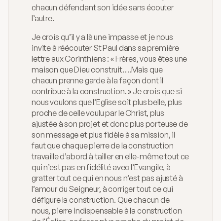
chacun défendant son idée sans écouter 
l’autre. 
Je crois qu’il y a là une impasse et je nous 
invite à réécouter St Paul dans sa première 
lettre aux Corinthiens : « Frères, vous êtes une 
maison que Dieu construit….Mais que 
chacun prenne garde à la façon dont il 
contribue à la construction. » Je crois que si 
nous voulons que l’Eglise soit plus belle, plus 
proche de celle voulu par le Christ, plus 
ajustée à son projet et donc plus porteuse de 
son message et plus fidèle à sa mission, il 
faut que chaque pierre de la construction 
travaille d’abord à tailler en elle-même tout ce 
qui n’est pas en fidélité avec l’Evangile, à 
gratter tout ce qui en nous n’est pas ajusté à 
l’amour du Seigneur, à corriger tout ce qui 
défigure la construction. Que chacun de 
nous, pierre indispensable à la construction 