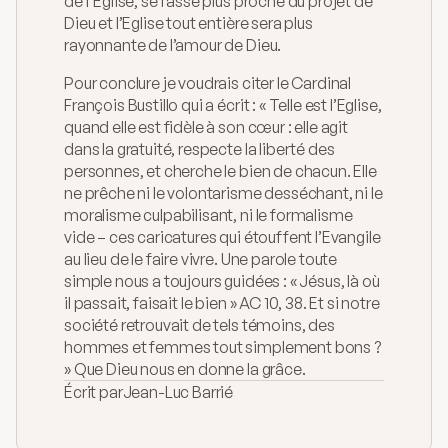
de l'Église, se fasse plus proche du projet de 
Dieu et l’Eglise tout entière sera plus 
rayonnante de l’amour de Dieu. 
Pour conclure je voudrais citer le Cardinal 
François Bustillo qui a écrit : « Telle est l’Eglise, 
quand elle est fidèle à son cœur : elle agit 
dans la gratuité, respecte la liberté des 
personnes, et cherche le bien de chacun. Elle 
ne prêche ni le volontarisme desséchant, ni le 
moralisme culpabilisant, ni le formalisme 
vide – ces caricatures qui étouffent l’Evangile 
au lieu de le faire vivre. Une parole toute 
simple nous a toujours guidées : « Jésus, là où 
il passait, faisait le bien » AC 10, 38. Et si notre 
société retrouvait de tels témoins, des 
hommes et femmes tout simplement bons ? 
» Que Dieu nous en donne la grâce.
Écrit par
Jean-Luc Barrié