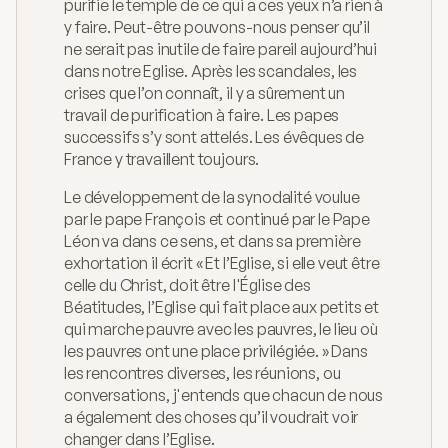
purifie le temple de ce qui a ces yeux n’a rien à 
y faire. Peut-être pouvons-nous penser qu’il 
ne serait pas inutile de faire pareil aujourd’hui 
dans notre Eglise. Après les scandales, les 
crises que l’on connaît, il y a sûrement un 
travail de purification à faire. Les papes 
successifs s’y sont attelés. Les évêques de 
France y travaillent toujours. 
Le développement de la synodalité voulue 
par le pape François et continué par le Pape 
Léon va dans ce sens, et dans sa première 
exhortation il écrit « Et l’Eglise, si elle veut être 
celle du Christ, doit être l'Église des 
Béatitudes, l’Eglise qui fait place aux petits et 
qui marche pauvre avec les pauvres, le lieu où 
les pauvres ont une place privilégiée. » Dans 
les rencontres diverses, les réunions, ou 
conversations, j'entends que chacun de nous 
a également des choses qu’il voudrait voir 
changer dans l’Eglise. 