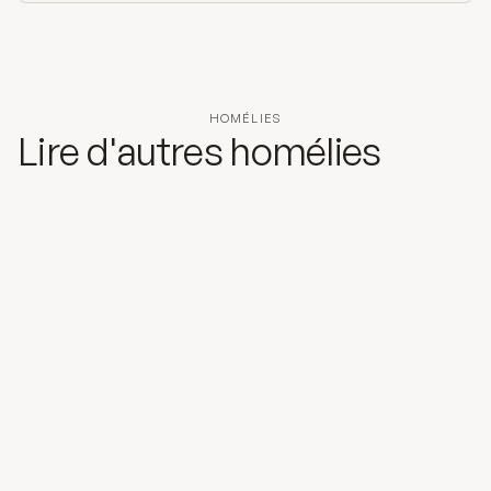
HOMÉLIES
Lire d'autres homélies
25 mai 2026
La venue de l'Esprit Saint
L’Esprit Saint est toujours pour nous
présence du Christ au plus profond de nos
cœurs, ce par quoi il vient faire sa demeure en
nous.
Lire l'homélie