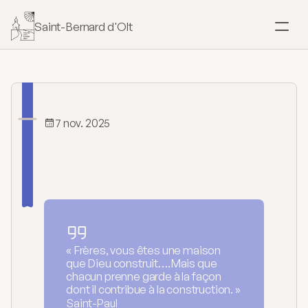
Saint-Bernard d'Olt
SACREMENTS
Baptême
Mariage
7 nov. 2025
Célébrer
l'Église
Confirmation
vivante
Eucharistie
Onction
« Frères, vous êtes une maison
que Dieu construit….Mais que
chacun prenne garde à la façon
Pardon
dont il contribue à la construction. »
Saint-Paul