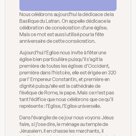
Catéchèse
Nous célébrons aujourd’hui la dédicace de la 
Mouvements
Basilique du Latran. On appelle dédicace la 
célébration de consécration d’une église. 
Chemin de St-Jacques
Mais ce mot est aussi utilisé pour la fête 
À propos
anniversaire de cette consécration. 
Blog
Aujourd’hui l’Eglise nous invite à fêter une 
église bien particulière puisqu’il s’agit la 
Homélies
première de toutes les églises d’Occident, 
première dans l’histoire, elle est érigée en 320 
Contact
par l’ Empereur Constantin, et première en 
dignité puisqu’elle est la cathédrale de 
l’évêque de Rome, le pape. Mais ce n’est pas 
tant l’édifice que nous célébrons que ce qu’il 
représente : l’Eglise, l’Eglise universelle. 
Dans l’évangile de ce jour nous voyons Jésus 
faire, si j’ose dire, le ménage au temple de 
Jérusalem. Il en chasse les marchants, il 